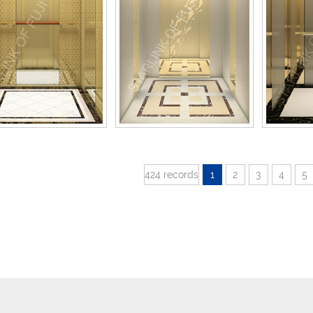
424 records
1
2
3
4
5