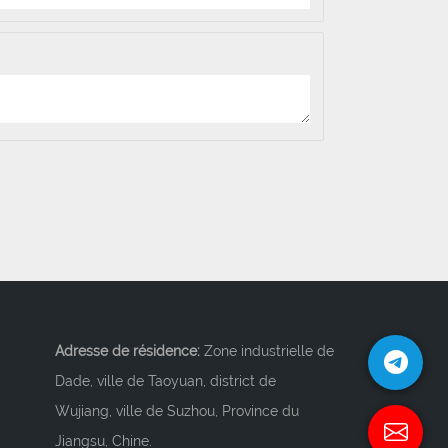
Adresse de résidence:
Zone industrielle de
Dade, ville de Taoyuan, district de
Wujiang, ville de Suzhou, Province du
Jiangsu, Chine.