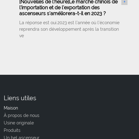
[
Nouvelles de l'heure
]
Le marché chinois de
+
l'importation et de l'exportation des
ascenseurs s'améliorera-t-il en 2023 ?
La réponse est oui.2023 est l’année où l’économie
reprendra son développement après la transition
ve
Liens utiles
Maison
À propos de nous
Usine originale
Produits
Un bel ascenseur