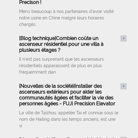
Precison !
Merci beaucoup à nos partenaires d'avoir visité
notre usine en Chine malgré leurs horaires
chargés,
[
Blog technique
]
Combien coûte un
+
ascenseur résidentiel pour une villa à
plusieurs étages ?
Il n’est pas surprenant que les ascenseurs
résidentiels apparaissent de plus en plus
fréquemment dan
[
Nouvelles de la société
]
Installer des
+
ascenseurs extérieurs pour aider les
communautés âgées et faciliter la vie des
personnes âgées - FUJI Precision Elevator
La ville de Taizhou, appelée Tai et connue sous le
nom de Hailing dans les temps anciens, est une
vi