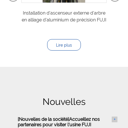
Installation d'ascenseur externe d'arbre
en alliage d'aluminium de précision FUJI
P
asc
Lire plus
Nouvelles
[
Nouvelles de la société
]
Accueillez nos
+
partenaires pour visiter l’usine FUJI