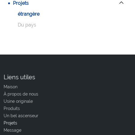
Projets
étrangère
Du pays
Liens utiles
Maison
À propos de nous
Usine originale
Produits
Un bel ascenseur
Projets
Message